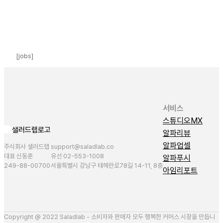
[jobs]
서비스
스튜디오MX
알파리뷰
알파업셀
주식회사 샐러드랩
support@saladlab.co
대표 신동훈
유선 02-553-1008
알파푸시
249-88-00700
서울특별시 강남구 테헤란로78길 14-11, 8층
아임리포트
Copyright @ 2022 Saladlab - 소비자와 판매자 모두 행복한 커머스 시장을 만듭니